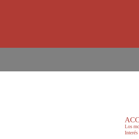
ACC
Los mo
Interés